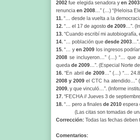
2002
fue elegida senadora y
en 2003
renuncia
en 2008
…”
(…) “{Heloisa E
11.
“… desde la vuelta a la democrac
12.
“… el 17 de agosto
de 2009
…”. (I
13.
“Cuando escribí mi autobiografía,
14.
“… población que
desde 2003
…”.
15.
“… y
en 2009
los ingresos podrí
2008
se incluyeron…” (…) “… que a
queda
de 2009
…”. (Especial Norte de
16.
“En abril
de 2009
…” (…) “… 24.85
2008 y 2009
el CTC ha atendido…” (…
2009
, y que vinculó…”. (Informe instit
17.
“FECHA // Jueves 3 de septiembr
18.
“… pero a finales
de 2010
espera o
(Las citas son tomadas de una
Corrección:
Todas las fechas deben te
Comentarios: