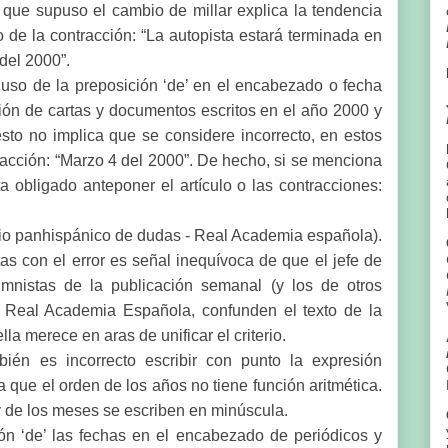
 que supuso el cambio de millar explica la tendencia
o o de la contracción: “La autopista estará terminada en
 del 2000”.
uso de la preposición ‘de’ en el encabezado o fecha
ción de cartas y documentos escritos en el año 2000 y
sto no implica que se considere incorrecto, en estos
tracción: “Marzo 4 del 2000”. De hecho, si se menciona
a obligado anteponer el artículo o las contracciones:
io panhispánico de dudas - Real Academia española).
as con el error es señal inequívoca de que el jefe de
umnistas de la publicación semanal (y los de otros
 Real Academia Española, confunden el texto de la
la merece en aras de unificar el criterio.
én es incorrecto escribir con punto la expresión
 que el orden de los años no tiene función aritmética.
y de los meses se escriben en minúscula.
ción ‘de’ las fechas en el encabezado de periódicos y