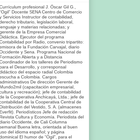
Currículum profesional J. Óscar Gil G.,
“Ogil” Docente SENA Centro de Comercio
y Servicios Instructor de contabilidad,
derecho tributario, legislación laboral,
lenguaje y materias relacionadas; y
gerente de la Empresa Comercial
Didáctica. Ejecutor del programa
Contabilidad por Radio, convenio tripartito:
emisora de la Fundación Carvajal, diario
Occidente y Sena. Programa Nacional de
Formación Abierta y a Distancia
Coordinador de los talleres de Periodismo
para el Desarrollo, y corresponsal
didáctico del espacio radial Colombia
escucha a Colombia. Cargos
administrativos De dirección Gerente de
Mundo2mil (capacitación empresarial,
cultura y recreación); jefe de contabilidad
de la Cooperativa Anchicayá, Ltda.; jefe de
contabilidad de la Cooperativa Central de
Distribución del Vestido, S. A. (almacenes
Everfit). Periodísticos Jefe de redacción
Revista Cultura y Economía. Periodista del
diario Occidente, de Cali Columna
semanal Buena letra, orientada al buen
uso del idioma español; y página
dominical El humor de “Ogil”, para el