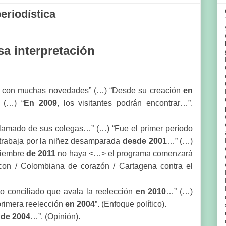
eriodística
a interpretación
ne con muchas novedades” (…) “Desde su creación
en
 (…) “
En 2009
, los visitantes podrán encontrar…”.
llamado de sus colegas…” (…) “Fue el primer período
 trabaja por la niñez desamparada
desde 2001
…” (…)
viembre
de 2011
no haya <…> el programa comenzará
on / Colombiana de corazón / Cartagena contra el
to conciliado que avala la reelección
en 2010
…” (…)
primera reelección
en 2004
”. (Enfoque político).
o
de 2004
…”. (Opinión).