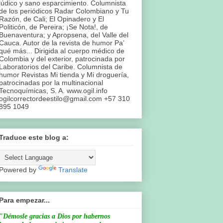
lúdico y sano esparcimiento. Columnista
de los periódicos Radar Colombiano y Tu
Razón, de Cali; El Opinadero y El
Politicón, de Pereira; ¡Se Nota!, de
Buenaventura; y Apropsena, del Valle del
Cauca. Autor de la revista de humor Pa’
qué más... Dirigida al cuerpo médico de
Colombia y del exterior, patrocinada por
Laboratorios del Caribe. Columnista de
humor Revistas Mi tienda y Mi droguería,
patrocinadas por la multinacional
Tecnoquímicas, S. A. www.ogil.info
ogilcorrectordeestilo@gmail.com +57 310
895 1049
Traduce este blog a:
Powered by
Translate
Para empezar...
"Démosle gracias a Dios por habernos