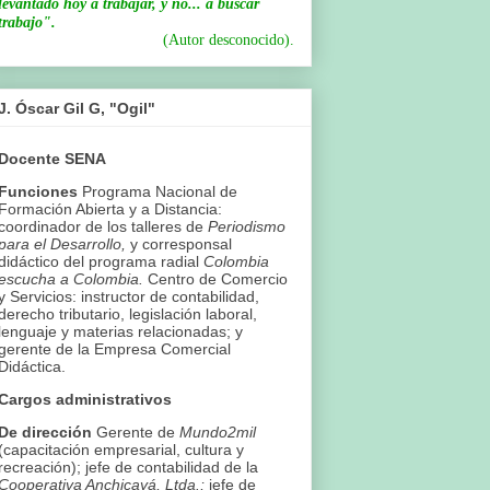
levantado hoy a trabajar, y no... a buscar
trabajo".
(Autor desconocido).
J. Óscar Gil G, "Ogil"
Docente SENA
Funciones
Programa Nacional de
Formación Abierta y a Distancia:
coordinador de los talleres de
Periodismo
para el Desarrollo,
y corresponsal
didáctico del programa radial
Colombia
escucha a Colombia.
Centro de Comercio
y Servicios: instructor de contabilidad,
derecho tributario, legislación laboral,
lenguaje y materias relacionadas; y
gerente de la Empresa Comercial
Didáctica.
Cargos administrativos
De dirección
Gerente de
Mundo2mil
(capacitación empresarial, cultura y
recreación); jefe de contabilidad de la
Cooperativa Anchicayá, Ltda.;
jefe de