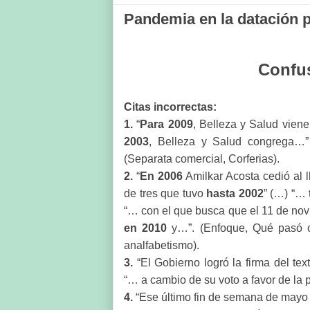
Pandemia en la datación p
Confus
Citas incorrectas:
1.
“
Para 2009
, Belleza y Salud vie
2003
, Belleza y Salud congrega…”
(Separata comercial, Corferias).
2.
“
En 2006
Amilkar Acosta cedió al 
de tres que tuvo
hasta 2002
” (…) “…
“… con el que busca que el 11 de no
en 2010
y…”. (Enfoque, Qué pasó c
analfabetismo).
3.
“El Gobierno logró la firma del tex
“… a cambio de su voto a favor de la 
4.
“Ese último fin de semana de may