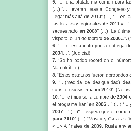
5.
“… una plataforma común para las
(…) “… llevarán listas al Congreso y
llegar más allá
de 2010
” (…) “… en la
las locales y regionales
de 2011
y…” 
secuestrado
en 2008
” (…) “La última
víspera, el 14 de febrero
de 2006
...”.
6.
“… el escándalo por la entrega de
2004
…”. (Judicial).
7.
“Se ha batido récord en el númer
Narcotráfico).
8.
“Estos estatutos fueron aprobados
9.
“…(medida de desigualdad)
des
construir su sistema
en 2010
”. (Notas
10.
“… e impulsó la cumbre
de 2004
e
el programa iraní
en 2006
…” (…) “… y
2007
…” (…)“… espera que el comerci
para 2010
” (…) “Moscú y Caracas f
<…> A finales
de 2009
, Rusia envi