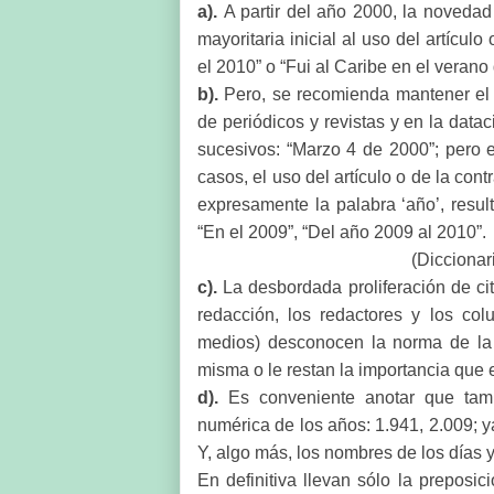
a).
A partir del año 2000, la novedad
mayoritaria inicial al uso del artícul
el 2010”
o “Fui al Caribe en el verano
b).
Pero, se recomienda mantener el 
de periódicos y revistas y en la data
sucesivos: “Marzo 4 de 2000”; pero e
casos, el uso del artículo o de la con
expresamente la palabra ‘año’, result
“En el 2009”, “Del año 2009 al 2010”.
(Diccionar
c).
La desbordada proliferación de cit
redacción, los redactores y los col
medios) desconocen la norma de la
misma o le restan la importancia que el
d).
Es conveniente anotar que tambi
numérica de los años: 1.941, 2.009; ya
Y, algo más, los nombres de los días 
En definitiva llevan sólo la preposi