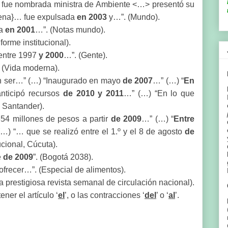
fue nombrada ministra de Ambiente <…> presentó su
lena}… fue expulsada
en 2003
y…”. (Mundo).
ia
en 2001
…”. (Notas mundo).
nforme institucional).
 entre 1997
y 2000
…”. (Gente).
 (Vida moderna).
an ser…” (…) “Inaugurado en mayo
de 2007
…” (…) “
En
nticipó recursos
de 2010 y 2011
…” (…) “En lo que
 Santander).
4 millones de pesos a partir
de 2009
…” (…) “
Entre
) “… que se realizó entre el 1.º y el 8 de agosto
de
ucional, Cúcuta).
e
de 2009
”. (Bogotá 2038).
frecer…”. (Especial de alimentos).
 prestigiosa revista semanal de circulación nacional).
ner el artículo ‘
el
’, o las contracciones ‘
del
’ o ‘
al
’.