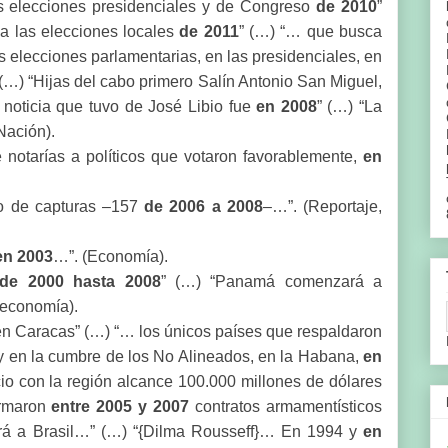
 elecciones presidenciales y de Congreso
de 2010
”
 a las elecciones locales
de 2011
” (…) “… que busca
s elecciones parlamentarias, en las presidenciales, en
(…) “Hijas del cabo primero Salín Antonio San Miguel,
 noticia que tuvo de José Libio fue
en 2008
” (…) “La
 (Nación).
 notarías a políticos que votaron favorablemente,
en
o de capturas –157
de 2006
a 2008
–…”. (Reportaje,
en 2003
…”. (Economía).
de 2000
hasta 2008
” (…) “Panamá comenzará a
 economía).
n Caracas” (…) “… los únicos países que respaldaron
 en la cumbre de los No Alineados, en la Habana,
en
o con la región alcance 100.000 millones de dólares
irmaron
entre 2005
y 2007
contratos armamentísticos
ará a Brasil…” (…) “{Dilma Rousseff}… En 1994 y
en