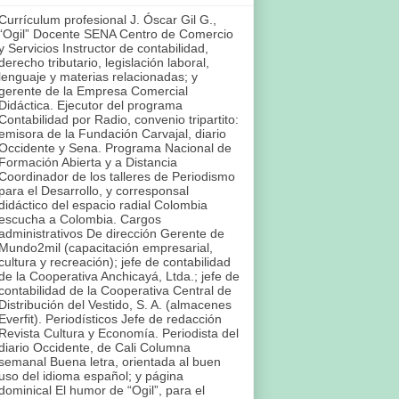
Currículum profesional J. Óscar Gil G.,
“Ogil” Docente SENA Centro de Comercio
y Servicios Instructor de contabilidad,
derecho tributario, legislación laboral,
lenguaje y materias relacionadas; y
gerente de la Empresa Comercial
Didáctica. Ejecutor del programa
Contabilidad por Radio, convenio tripartito:
emisora de la Fundación Carvajal, diario
Occidente y Sena. Programa Nacional de
Formación Abierta y a Distancia
Coordinador de los talleres de Periodismo
para el Desarrollo, y corresponsal
didáctico del espacio radial Colombia
escucha a Colombia. Cargos
administrativos De dirección Gerente de
Mundo2mil (capacitación empresarial,
cultura y recreación); jefe de contabilidad
de la Cooperativa Anchicayá, Ltda.; jefe de
contabilidad de la Cooperativa Central de
Distribución del Vestido, S. A. (almacenes
Everfit). Periodísticos Jefe de redacción
Revista Cultura y Economía. Periodista del
diario Occidente, de Cali Columna
semanal Buena letra, orientada al buen
uso del idioma español; y página
dominical El humor de “Ogil”, para el