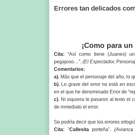
Errores tan delicados com
¡Como para un c
C
ita:
“Así como tiene (Juanes) un
pegajoso…”.
(El Espectador,
Personaj
Comentarios:
a).
Más que el personaje del año, lo qu
b).
Lo grave del error no está en escr
en el que he denominado Error de “repe
c).
Ni siquiera le pasaron al texto el
de inmediato el error.
Se podría decir que los errores ortogr
Cita:
"
Callesita
porteña".
(Avianca 