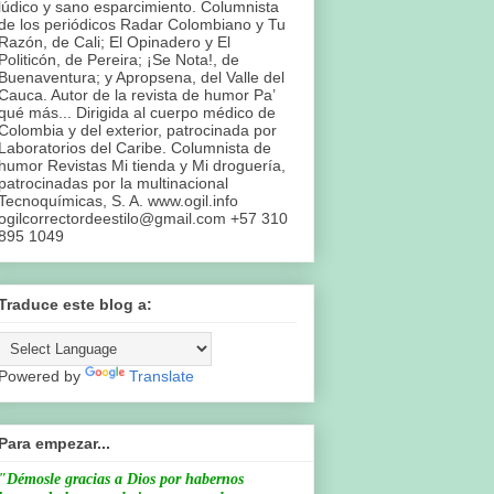
lúdico y sano esparcimiento. Columnista
de los periódicos Radar Colombiano y Tu
Razón, de Cali; El Opinadero y El
Politicón, de Pereira; ¡Se Nota!, de
Buenaventura; y Apropsena, del Valle del
Cauca. Autor de la revista de humor Pa’
qué más... Dirigida al cuerpo médico de
Colombia y del exterior, patrocinada por
Laboratorios del Caribe. Columnista de
humor Revistas Mi tienda y Mi droguería,
patrocinadas por la multinacional
Tecnoquímicas, S. A. www.ogil.info
ogilcorrectordeestilo@gmail.com +57 310
895 1049
Traduce este blog a:
Powered by
Translate
Para empezar...
"Démosle gracias a Dios por habernos