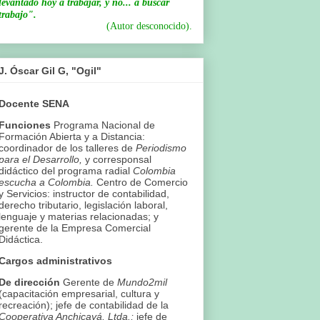
levantado hoy a trabajar, y no... a buscar
trabajo".
(Autor desconocido).
J. Óscar Gil G, "Ogil"
Docente SENA
Funciones
Programa Nacional de
Formación Abierta y a Distancia:
coordinador de los talleres de
Periodismo
para el Desarrollo,
y corresponsal
didáctico del programa radial
Colombia
escucha a Colombia.
Centro de Comercio
y Servicios: instructor de contabilidad,
derecho tributario, legislación laboral,
lenguaje y materias relacionadas; y
gerente de la Empresa Comercial
Didáctica.
Cargos administrativos
De dirección
Gerente de
Mundo2mil
(capacitación empresarial, cultura y
recreación); jefe de contabilidad de la
Cooperativa Anchicayá, Ltda.;
jefe de