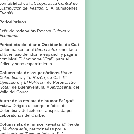
contabilidad de la
Cooperativa Central de
Distribución del Vestido,
S. A. (almacenes
Everfit
).
Periodísticos
Jefe de redacción
Revista
Cultura y
Economía.
Periodista del diario Occidente, de Cali
Columna semanal
Buena letra,
orientada
al buen uso del idioma español; y página
dominical
El humor de “Ogil”,
para el
lúdico y sano esparcimiento.
Columnista de los periódicos
Radar
Colombiano
y
Tu Razón
, de Cali;
El
Opinadero
y
El Politicón,
de Pereira;
¡Se
Nota!,
de Buenaventura; y
Apropsena,
del
Valle del Cauca.
Autor de la revista de humor
Pa’ qué
más...
Dirigida al cuerpo médico de
Colombia y del exterior, auspiciada por
Laboratorios del Caribe.
Columnista de humor
Revistas
Mi tienda
y
Mi droguería,
patrocinadas por la
multinacional Tecnoquímicas, S. A.