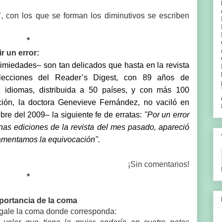
ita’, con los que se forman los diminutivos se escriben
*
r un error:
imiedades– son tan delicados que hasta en la revista
elecciones del Reader’s Digest, con 89 años de
1 idiomas, distribuida a 50 países, y con más 100
ición, la doctora Genevieve Fernández,
no vaciló en
bre del 2009– la siguiente fe de erratas:
"
Por un error
nas ediciones de la revista del mes pasado, apareció
Lamentamos l
a equivocación".
¡Sin comentarios!
*
portancia de la coma
óngale la coma donde corresponda: